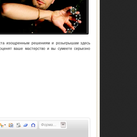
еста изощренным решениям и розыгрышам здесь
оценят ваше мастерство и вы сумеете серьезно
Форматирование