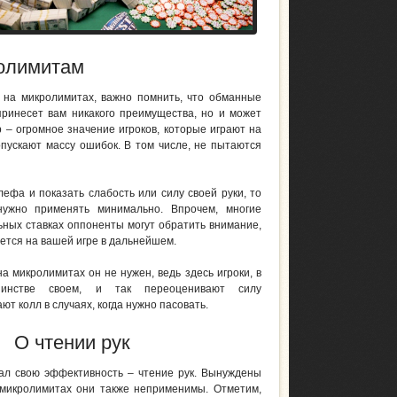
ролимитам
 на микролимитах, важно помнить, что обманные
ринесет вам никакого преимущества, но и может
 – огромное значение игроков, которые играют на
опускают массу ошибок. В том числе, не пытаются
лефа и показать слабость или силу своей руки, то
ужно применять минимально. Впрочем, многие
ных ставках оппоненты могут обратить внимание,
жется на вашей игре в дальнейшем.
а микролимитах он не нужен, ведь здесь игроки, в
инстве своем, и так переоценивают силу
ют колл в случаях, когда нужно пасовать.
О чтении рук
ал свою эффективность – чтение рук. Вынуждены
 микролимитах они также неприменимы. Отметим,