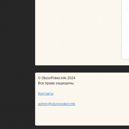
© ObzorPoker.info 2024
Все права защищены.
Контакты
admin@obzorpoker.info