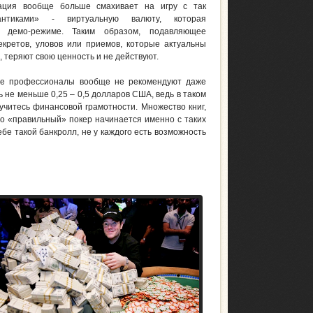
ация вообще больше смахивает на игру с так
нтиками» - виртуальную валюту, которая
в демо-режиме. Таким образом, подавляющее
секретов, уловов или приемов, которые актуальны
, теряют свою ценность и не действуют.
е профессионалы вообще не рекомендуют даже
 не меньше 0,25 – 0,5 долларов США, ведь в таком
учитесь финансовой грамотности. Множество книг,
то «правильный» покер начинается именно с таких
ебе такой банкролл, не у каждого есть возможность