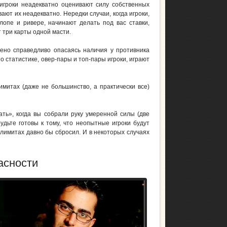
игроки неадекватно оценивают силу собственных
вают их неадекватно. Нередки случаи, когда игроки,
лопе и ривере, начинают делать под вас ставки,
 три карты одной масти.
ено справедливо опасаясь наличия у противника
о статистике, овер-пары и топ-пары игроки, играют
митах (даже не большинство, а практически все)
ать», когда вы собрали руку умеренной силы (две
удьте готовы к тому, что неопытные игроки будут
лимитах давно бы сбросил. И в некоторых случаях
асности