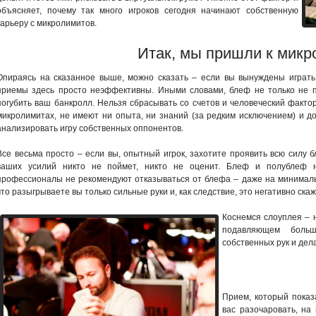
объясняет, почему так много игроков сегодня начинают собственную
карьеру с микролимитов.
Итак, мы пришли к мик
Опираясь на сказанное выше, можно сказать – если вы вынуждены играть
приемы здесь просто неэффективны. Иными словами, блеф не только не п
погубить ваш банкролл. Нельзя сбрасывать со счетов и человеческий фактор
микролимитах, не имеют ни опыта, ни знаний (за редким исключением) и д
анализировать игру собственных оппонентов.
Все весьма просто – если вы, опытный игрок, захотите проявить всю силу б
ваших усилий никто не поймет, никто не оценит. Блеф и полублеф н
профессионалы не рекомендуют отказываться от блефа – даже на минималь
что разыгрываете вы только сильные руки и, как следствие, это негативно ска
Коснемся слоуплея – н
подавляющем больш
собственных рук и дела
Прием, который показ
вас разочаровать, на