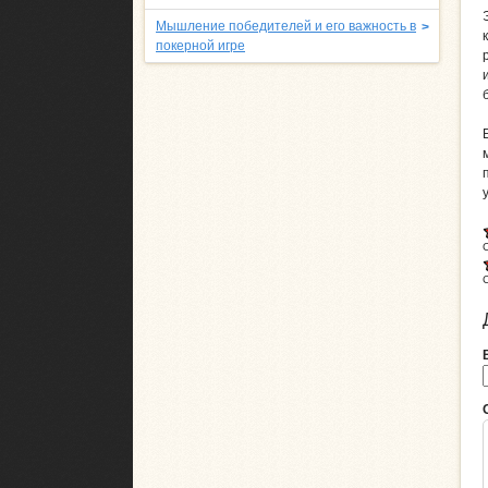
Мышление победителей и его важность в
>
покерной игре