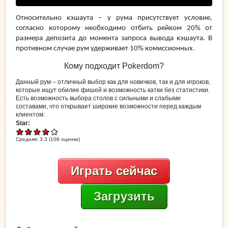
Относительно кэшаута – у рума присутствует условие, 
согласно которому необходимо отбить рейком 20% от 
размера депозита до момента запроса вывода кэшаута. В 
противном случае рум удерживает 10% комиссионных.
Кому подходит Pokerdom?
Данный рум – отличный выбор как для новичков, так и для игроков,
которые ищут обилие фишей и возможность катки без статистики.
Есть возможность выбора столов с сильными и слабыми
составами, что открывает широкие возможности перед каждым
клиентом.
Star:
Средняя:
3.3
(
108
оценки)
Играть сейчас
Загрузить