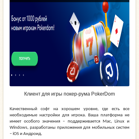
Клиент для игры покер-рума PokerDom
Качественный софт на хорошем уровне, где есть все 
необходимые настройки для игрока. Ваша платформа не 
имеет особого значения – поддерживается Mac, Linux и 
Windows, разработаны приложения для мобильных систем 
– iOS и Андроид.