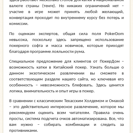
здесь работают несколько столов для катки в национальной 
валюте страны (тенге). Но никаких ограничений нет – 
участие в игре может принять любой желающий, 
конвертация проходит по внутреннему курсу без потерь и 
комиссии.
По оценкам экспертов, общая сила поля PokerDom 
невысока, поскольку здесь запрещено использование 
покерного софта и масса новичков, которые приходят 
благодаря программе лояльности рума.
Специальное предложение для клиентов от ПокерДом – 
возможность катки в Китайский покер. Узнать больше о 
данном экзотическом развлечении вы сможете в 
соответствующем разделе нашего сайта, но ключевая его 
особенность – невозможность блефовать. Здесь ценится 
логика, внимательность и опыт игры в покер.
В сравнении с классическим Техасским Холдемом и Омахой 
– это действительно интересное развлечение, которое мы 
рекомендуем оценить всем читателям. Правила очень 
просты, система подсчета очков автоматизирована. Все, что 
вам нужно – собирать комбинации и следить за 
противниками.