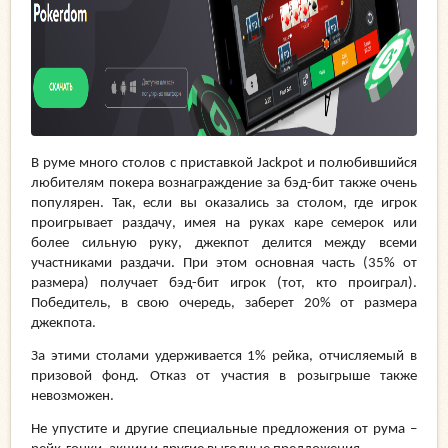
В руме много столов с приставкой Jackpot и полюбившийся 
любителям покера вознаграждение за бэд-бит также очень 
популярен. Так, если вы оказались за столом, где игрок 
проигрывает раздачу, имея на руках каре семерок или 
более сильную руку, джекпот делится между всеми 
участниками раздачи. При этом основная часть (35% от 
размера) получает бэд-бит игрок (тот, кто проиграл). 
Победитель, в свою очередь, заберет 20% от размера 
джекпота.
За этими столами удерживается 1% рейка, отчисляемый в 
призовой фонд. Отказ от участия в розыгрыше также 
невозможен.
Не упустите и другие специальные предложения от рума – 