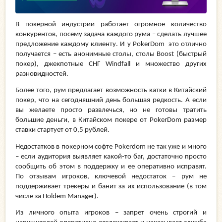
В покерной индустрии работает огромное количество 
конкурентов, посему задача каждого рума – сделать лучшее 
предложение каждому клиенту. И у PokerDom  это отлично 
получается – есть анонимные столы, столы Boost
(быстрый 
покер), джекпотные СНГ Windfall
и множество других 
разновидностей.
Более того, рум предлагает возможность катки в Китайский 
покер, что на сегодняшний день большая редкость. А если 
вы желаете просто развлечься, но не готовы тратить 
большие деньги, в Китайском покере от PokerDom размер 
ставки стартует от 0,5 рублей. 
Недостатков в покерном софте Pokerdom не так уже и много 
– если аудитория выявляет какой-то баг, достаточно просто 
сообщить об этом в поддержку и ее оперативно исправят. 
По отзывам игроков, ключевой недостаток – рум не 
поддерживает трекеры и банит за их использование (в том 
числе за Holdem Manager).
Из личного опыта игроков – запрет очень строгий и 