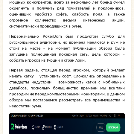
мощных конкурентов, всего за несколько лет бренд сумел 
окрепнуть и получить ряд почитателей и поклонников, 
оценивших удобство софта, слабость поля, а также 
огромное количество весьма интересных акций, 
систематически проводящихся в руме. 
Первоначально PokerDom был продуктом сугубо для 
русскоязычной аудитории, но времена меняются и рум не 
стоит на месте – на момент публикации обзора была 
запущена полноценная покерная сеть, цель которой – 
собрать игроков из Турции и стран Азии.
Первая задача, стоящая перед игроком, который желает 
начать катку – установить софт. Сложились определенные 
стандарты индустрии – возможность катки с мобильных 
девайсов, поскольку большинство времени мы все-таки 
проводим не перед компьютерными мониторами. В данном 
обзоре мы постараемся рассмотреть все преимущества и 
недостатки рума.