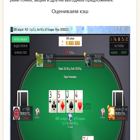
рейк-гонки, акции и другие выгодные предложения. 
Оцениваем кэш