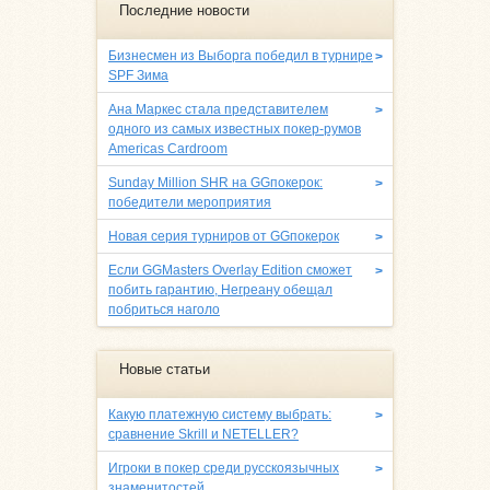
Последние новости
Бизнесмен из Выборга победил в турнире
>
SPF Зима
Ана Маркес стала представителем
>
одного из самых известных покер-румов
Americas Cardroom
Sunday Million SHR на GGпокерок:
>
победители мероприятия
Новая серия турниров от GGпокерок
>
Если GGMasters Overlay Edition сможет
>
побить гарантию, Негреану обещал
побриться наголо
Новые статьи
Какую платежную систему выбрать:
>
сравнение Skrill и NETELLER?
Игроки в покер среди русскоязычных
>
знаменитостей