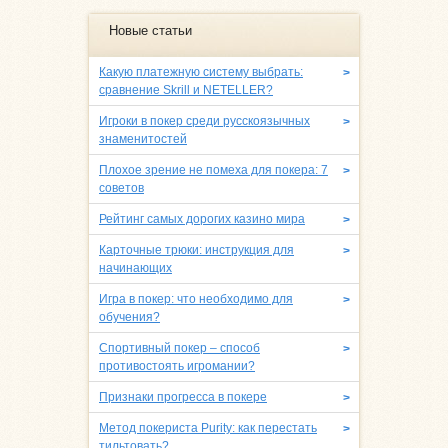
Новые статьи
Какую платежную систему выбрать:
>
сравнение Skrill и NETELLER?
Игроки в покер среди русскоязычных
>
знаменитостей
Плохое зрение не помеха для покера: 7
>
советов
Рейтинг самых дорогих казино мира
>
Карточные трюки: инструкция для
>
начинающих
Игра в покер: что необходимо для
>
обучения?
Спортивный покер – способ
>
противостоять игромании?
Признаки прогресса в покере
>
Метод покериста Purity: как перестать
>
тильтовать?