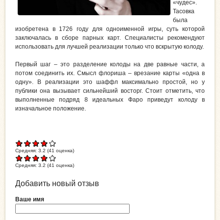
«чудес».
Тасовка
была
изобретена в 1726 году для одноименной игры, суть которой
заключалась в сборе парных карт. Специалисты рекомендуют
использовать для лучшей реализации только что вскрытую колоду.
Первый шаг – это разделение колоды на две равные части, а
потом соединить их. Смысл флориша – врезание карты «одна в
одну». В реализации это шаффл максимально простой, но у
публики она вызывает сильнейший восторг. Стоит отметить, что
выполненные подряд 8 идеальных Фаро приведут колоду в
изначальное положение.
Средняя:
3.2
(
41
оценка)
Средняя:
3.2
(
41
оценка)
Добавить новый отзыв
Ваше имя