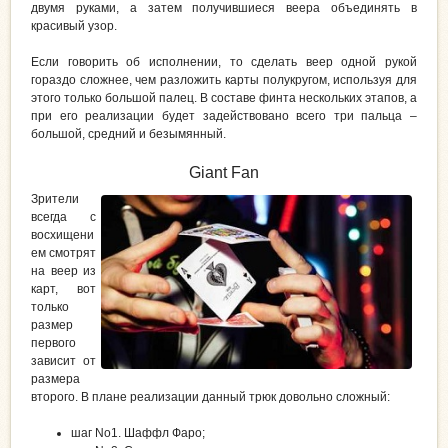
двумя руками, а затем получившиеся веера объединять в
красивый узор.
Если говорить об исполнении, то сделать веер одной рукой
гораздо сложнее, чем разложить карты полукругом, используя для
этого только большой палец. В составе финта нескольких этапов, а
при его реализации будет задействовано всего три пальца –
большой, средний и безымянный.
Giant Fan
Зрители
всегда с
восхищени
ем смотрят
на веер из
карт, вот
только
размер
первого
зависит от
размера
второго. В плане реализации данный трюк довольно сложный:
шаг No1. Шаффл Фаро;