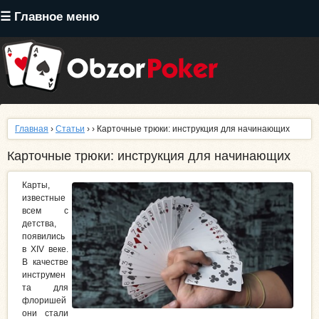
Перейти
☰ Главное меню
к
основному
содержанию
Главная
›
Статьи
›
› Карточные трюки: инструкция для начинающих
Карточные трюки: инструкция для начинающих
Карты,
известные
всем с
детства,
появились
в XIV веке.
В качестве
инструмен
та для
флоришей
они стали