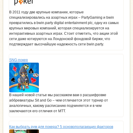
В 2011 году две крупные компании, которые
специализировались на азартных играх – PartyGaming и bwin
превратились в bwin.party digital entertainment plc, одну из самых
крупных мировых компаний, которая специализируется на
интерактивных азартных играх. Стоит отметить, что акции этой
сети даже котируются на Лондонской фондовой биржи, что
подтверждает высочайшую надежность сети bwin.party.
SNG-покер
В нашей новой статье мы расскажем вам о расшифровке
аббревиатуры Sit and Go – чем отличается этот турнир от
аналогичных, какому расписанию подчиняется и в чем
заключаются его отличия от МТТ.
Как выбрать рум для покера? 5 основополагающих факторов