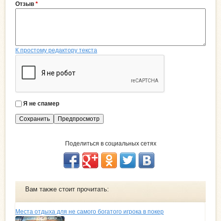
Отзыв
*
К простому редактору текста
Я не спамер
Я
с
п
а
Поделиться в социальных сетях
м
е
р
Вам также стоит прочитать:
Места отдыха для не самого богатого игрока в покер