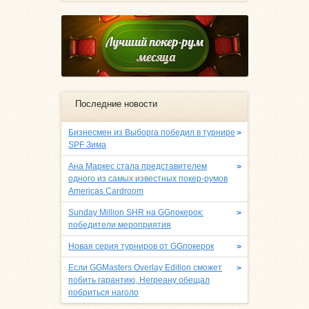
Последние новости
Бизнесмен из Выборга победил в турнире
>
SPF Зима
Ана Маркес стала представителем
>
одного из самых известных покер-румов
Americas Cardroom
Sunday Million SHR на GGпокерок:
>
победители мероприятия
Новая серия турниров от GGпокерок
>
Если GGMasters Overlay Edition сможет
>
побить гарантию, Негреану обещал
побриться наголо