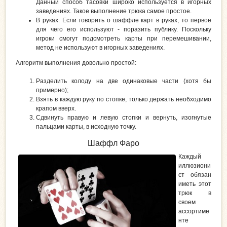
Данный способ тасовки широко используется в игорных
заведениях. Такое выполнение трюка самое простое.
В руках. Если говорить о шаффле карт в руках, то первое
для чего его используют - поразить публику. Поскольку
игроки смогут подсмотреть карты при перемешивании,
метод не используют в игорных заведениях.
Алгоритм выполнения довольно простой:
Разделить колоду на две одинаковые части (хотя бы
примерно);
Взять в каждую руку по стопке, только держать необходимо
крапом вверх.
Сдвинуть правую и левую стопки и вернуть, изогнутые
пальцами карты, в исходную точку.
Шаффл Фаро
Каждый
иллюзиони
ст обязан
иметь этот
трюк в
своем
ассортиме
нте