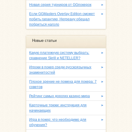
Новая серия турниров от GGпокерок
>
Если GGMasters Overlay Edition сможет
>
побить гарантию, Негреану обещал
побриться наголо
Новые статьи
Какую платежную систему выбрать:
>
сравнение Skrill и NETELLER?
Игроки в покер среди русскоязычных
>
знаменитостей
Плохое зрение не помеха для покера: 7
>
советов
Рейтинг самых дорогих казино мира
>
Карточные трюки: инструкция для
>
начинающих
Игра в покер: что необходимо для
>
обучения?