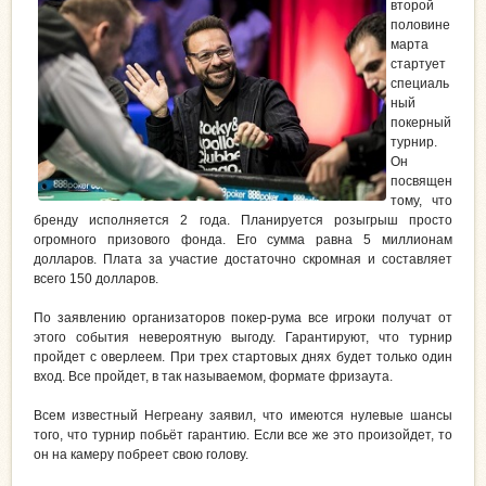
второй
половине
марта
стартует
специаль
ный
покерный
турнир.
Он
посвящен
тому, что
бренду исполняется 2 года. Планируется розыгрыш просто
огромного призового фонда. Его сумма равна 5 миллионам
долларов. Плата за участие достаточно скромная и составляет
всего 150 долларов.
По заявлению организаторов покер-рума все игроки получат от
этого события невероятную выгоду. Гарантируют, что турнир
пройдет с оверлеем. При трех стартовых днях будет только один
вход. Все пройдет, в так называемом, формате фризаута.
Всем известный Негреану заявил, что имеются нулевые шансы
того, что турнир побьёт гарантию. Если все же это произойдет, то
он на камеру побреет свою голову.