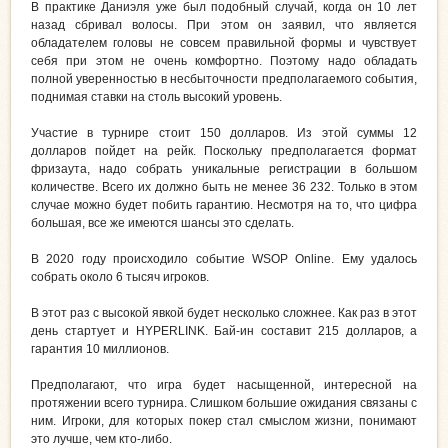
В практике Даниэля уже был подобный случай, когда он 10 лет
назад сбривал волосы. При этом он заявил, что является
обладателем головы не совсем правильной формы и чувствует
себя при этом не очень комфортно. Поэтому надо обладать
полной уверенностью в несбыточности предполагаемого события,
поднимая ставки на столь высокий уровень.
Участие в турнире стоит 150 долларов. Из этой суммы 12
долларов пойдет на рейк. Поскольку предполагается формат
фризаута, надо собрать уникальные регистрации в большом
количестве. Всего их должно быть не менее 36 232. Только в этом
случае можно будет побить гарантию. Несмотря на то, что цифра
большая, все же имеются шансы это сделать.
В 2020 году происходило событие WSOP Online. Ему удалось
собрать около 6 тысяч игроков.
В этот раз с высокой явкой будет несколько сложнее. Как раз в этот
день стартует и HYPERLINK. Бай-ин составит 215 долларов, а
гарантия 10 миллионов.
Предполагают, что игра будет насыщенной, интересной на
протяжении всего турнира. Слишком большие ожидания связаны с
ним. Игроки, для которых покер стал смыслом жизни, понимают
это лучше, чем кто-либо.