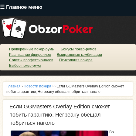
Перейти
☰ Главное меню
к
основному
содержанию
Проверенные покер-румы
Бонусы покер-румов
Расписание фрироллов
Выигрышные комбинации
Cоветы профессионалов
Психология покера
Выбор покер-рума
Главная
›
Новости покера
›
› Если GGMasters Overlay Edition сможет
побить гарантию, Негреану обещал побриться наголо
Если GGMasters Overlay Edition сможет
побить гарантию, Негреану обещал
побриться наголо
Во