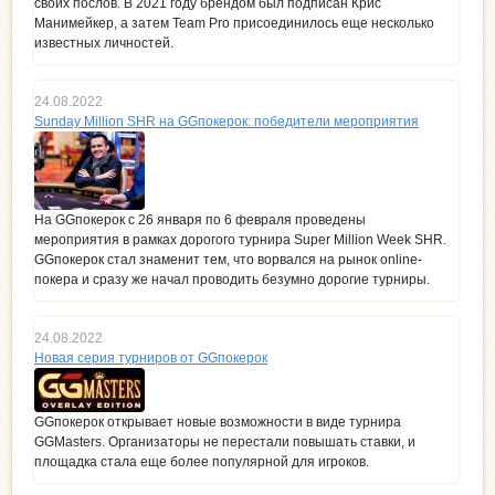
своих послов. В 2021 году брендом был подписан Крис
Манимейкер, а затем Team Pro присоединилось еще несколько
известных личностей.
24.08.2022
Sunday Million SHR на GGпокерок: победители мероприятия
На GGпокерок с 26 января по 6 февраля проведены
мероприятия в рамках дорогого турнира Super Million Week SHR.
GGпокерок стал знаменит тем, что ворвался на рынок online-
покера и сразу же начал проводить безумно дорогие турниры.
24.08.2022
Новая серия турниров от GGпокерок
GGпокерок открывает новые возможности в виде турнира
GGMasters. Организаторы не перестали повышать ставки, и
площадка стала еще более популярной для игроков.