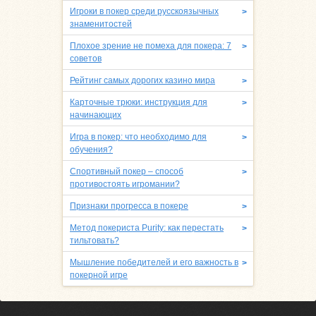
Игроки в покер среди русскоязычных
>
знаменитостей
Плохое зрение не помеха для покера: 7
>
советов
Рейтинг самых дорогих казино мира
>
Карточные трюки: инструкция для
>
начинающих
Игра в покер: что необходимо для
>
обучения?
Спортивный покер – способ
>
противостоять игромании?
Признаки прогресса в покере
>
Метод покериста Purity: как перестать
>
тильтовать?
Мышление победителей и его важность в
>
покерной игре