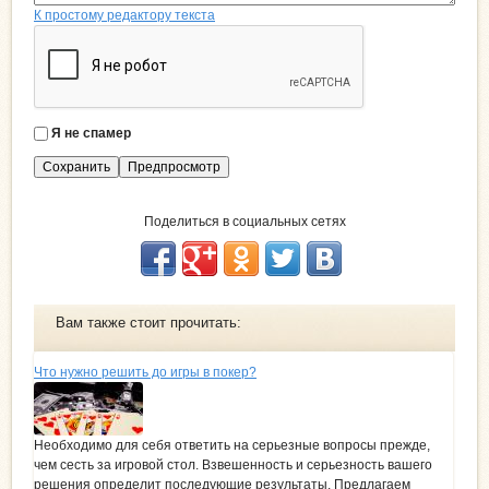
К простому редактору текста
Я не спамер
Я
с
п
а
Поделиться в социальных сетях
м
е
р
Вам также стоит прочитать:
Что нужно решить до игры в покер?
Необходимо для себя ответить на серьезные вопросы прежде,
чем сесть за игровой стол. Взвешенность и серьезность вашего
решения определит последующие результаты. Предлагаем