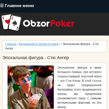
Перейти
☰ Главное меню
к
основному
содержанию
Главная
›
Выдающиеся игроки в покер
›
› Эпохальная фигура - Стю
Ангер
Эпохальная фигура - Стю Ангер
Эпохальная фигура в мире
большого покера, про которого
слышал каждый опытный игрок
– это Стю Ангер. В этой статье
не будет традиционной
биографии этого выдающегося
игрока, мы предлагаем
ознакомиться лишь с самыми
интересными фактами из его
жизни.