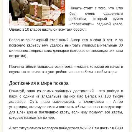
Начать стоит с того, что Стю
был очень одаренным
ребенком, который сумел
«перескочить» седьмой класс.
Однако в 10 классе школу он все-таки бросил.
Впервые за покерный стол юный Ангер сел в свои 8 лет. А за
покерную карьеру ему удалось выиграть умопомрачительные 30
миллионов американских долларов (которые он впоследствии таки
потратил).
Причина гибели выдающегося игрока – кокаин, который он начал в
неуемных количествах употреблять после гибели своей матери.
Достижения в мире покера
Пожалуй, одно из самых забавных достижений – это победа в
пари с одним из владельцев казино Лас Вегаса на 100 тысяч
долларов. Суть пари заключалась в следующем – Ангер
утверждал, что ему по силам показать в 6 смешанных колодах карт
для Блек Джека последнюю карту, если ему покажут все карты,
которые находятся до нее.
А вот титул самого молодого победителя WSOP Стю достиг в 1980