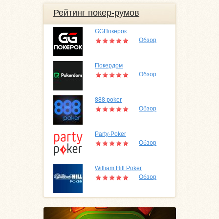
Рейтинг покер-румов
GGПокерок
Обзор
Покердом
Обзор
888 poker
Обзор
Party-Poker
Обзор
William Hill Poker
Обзор