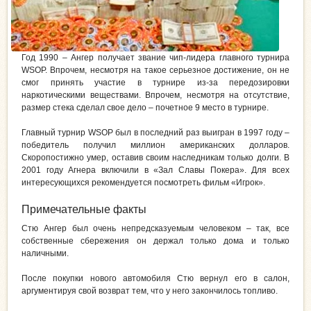
Год 1990 – Ангер получает звание чип-лидера главного турнира
WSOP. Впрочем, несмотря на такое серьезное достижение, он не
смог принять участие в турнире из-за передозировки
наркотическими веществами. Впрочем, несмотря на отсутствие,
размер стека сделал свое дело – почетное 9 место в турнире.
Главный турнир WSOP был в последний раз выигран в 1997 году –
победитель получил миллион американских долларов.
Скоропостижно умер, оставив своим наследникам только долги. В
2001 году Агнера включили в «Зал Славы Покера». Для всех
интересующихся рекомендуется посмотреть фильм «Игрок».
Примечательные факты
Стю Ангер был очень непредсказуемым человеком – так, все
собственные сбережения он держал только дома и только
наличными.
После покупки нового автомобиля Стю вернул его в салон,
аргументируя свой возврат тем, что у него закончилось топливо.