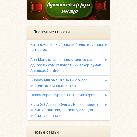
Последние новости
Бизнесмен из Выборга победил в турнире
>
SPF Зима
Ана Маркес стала представителем
>
одного из самых известных покер-румов
Americas Cardroom
Sunday Million SHR на GGпокерок:
>
победители мероприятия
Новая серия турниров от GGпокерок
>
Если GGMasters Overlay Edition сможет
>
побить гарантию, Негреану обещал
побриться наголо
Новые статьи