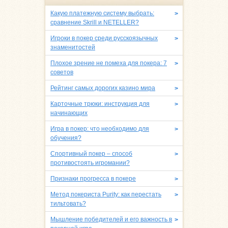
Какую платежную систему выбрать:
>
сравнение Skrill и NETELLER?
Игроки в покер среди русскоязычных
>
знаменитостей
Плохое зрение не помеха для покера: 7
>
советов
Рейтинг самых дорогих казино мира
>
Карточные трюки: инструкция для
>
начинающих
Игра в покер: что необходимо для
>
обучения?
Спортивный покер – способ
>
противостоять игромании?
Признаки прогресса в покере
>
Метод покериста Purity: как перестать
>
тильтовать?
Мышление победителей и его важность в
>