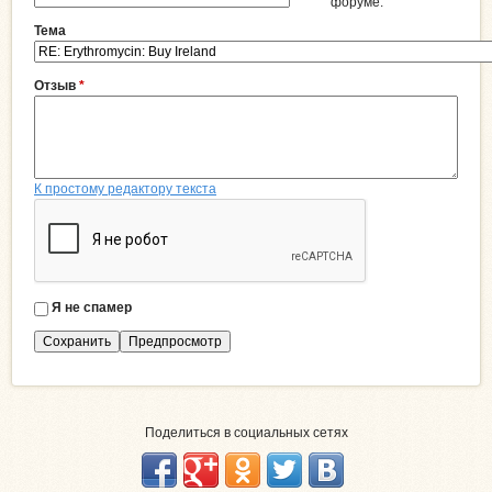
форуме.
Тема
Отзыв
*
К простому редактору текста
Я не спамер
Я
с
п
а
м
е
Поделиться в социальных сетях
р