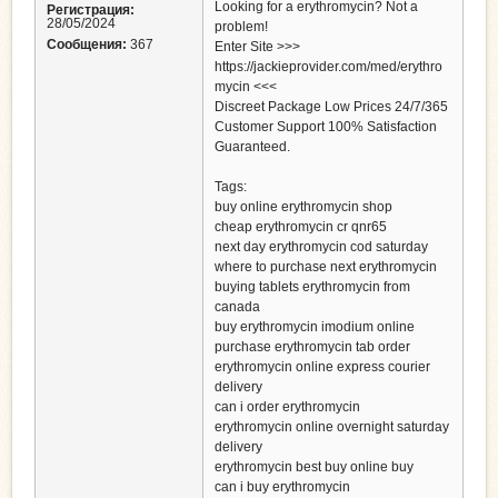
Looking for a erythromycin? Not a
Регистрация:
28/05/2024
problem!
Сообщения:
367
Enter Site >>>
https://jackieprovider.com/med/erythro
mycin <<<
Discreet Package Low Prices 24/7/365
Customer Support 100% Satisfaction
Guaranteed.
Tags:
buy online erythromycin shop
cheap erythromycin cr qnr65
next day erythromycin cod saturday
where to purchase next erythromycin
buying tablets erythromycin from
canada
buy erythromycin imodium online
purchase erythromycin tab order
erythromycin online express courier
delivery
can i order erythromycin
erythromycin online overnight saturday
delivery
erythromycin best buy online buy
can i buy erythromycin