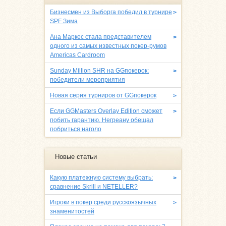
Бизнесмен из Выборга победил в турнире
>
SPF Зима
Ана Маркес стала представителем
>
одного из самых известных покер-румов
Americas Cardroom
Sunday Million SHR на GGпокерок:
>
победители мероприятия
Новая серия турниров от GGпокерок
>
Если GGMasters Overlay Edition сможет
>
побить гарантию, Негреану обещал
побриться наголо
Новые статьи
Какую платежную систему выбрать:
>
сравнение Skrill и NETELLER?
Игроки в покер среди русскоязычных
>
знаменитостей