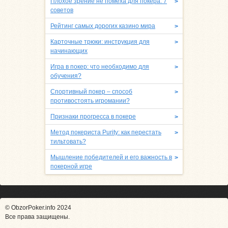
Плохое зрение не помеха для покера: 7
>
советов
Рейтинг самых дорогих казино мира
>
Карточные трюки: инструкция для
>
начинающих
Игра в покер: что необходимо для
>
обучения?
Спортивный покер – способ
>
противостоять игромании?
Признаки прогресса в покере
>
Метод покериста Purity: как перестать
>
тильтовать?
Мышление победителей и его важность в
>
покерной игре
© ObzorPoker.info 2024
Все права защищены.