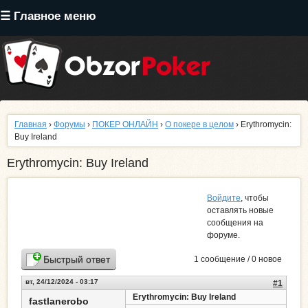
Перейти
☰ Главное меню
к
основному
содержанию
Главная
›
Форумы
›
ПОКЕР ОНЛАЙН
›
О покере в целом
› Erythromycin:
Buy Ireland
Erythromycin: Buy Ireland
Войдите
, чтобы
оставлять новые
сообщения на
форуме.
Быстрый ответ
1 сообщение / 0 новое
вт, 24/12/2024 - 03:17
#1
Erythromycin: Buy Ireland
fastlanerobo