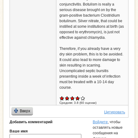
conjunctivitis. Botulism is really a
serious disease brought on by the
gram-positive bacterium Clostridium
botulinum. Silver nitrate, that could be
instilled at some institutions at birth (as
opposed to erythromycin), is just not
effective against chlamydia.
Therefore, if you already have a very
dry skin problem, this is to be avoided.
It could also lead to more damage to
skin resulting in scarring.
Uncomplicated septic bursitis
presenting inside a week of infection
must be treated with a 10-14 day
course.
Средняя:
3.8
(
60
оценки)
Вверх
Цитировать
Добавить комментарий
Войдите
, чтобы
оставлять новые
Ваше имя
сообщения на