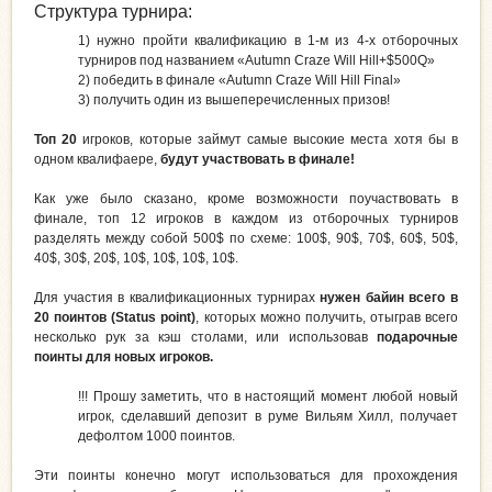
Структура турнира:
1)
нужно пройти квалификацию в 1-м из 4-х отборочных
турниров под названием «Autumn Craze Will Hill+$500Q»
2)
победить в финале «Autumn Craze Will Hill Final»
3)
получить один из вышеперечисленных призов!
Топ 20
игроков, которые займут самые высокие места хотя бы в
одном квалифаере,
будут участвовать в финале!
Как уже было сказано, кроме возможности поучаствовать в
финале, топ 12 игроков в каждом из отборочных турниров
разделять между собой 500$ по схеме: 100$, 90$, 70$, 60$, 50$,
40$, 30$, 20$, 10$, 10$, 10$, 10$.
Для участия в квалификационных турнирах
нужен байин всего в
20 поинтов (Status point)
, которых можно получить, отыграв всего
несколько рук за кэш столами, или использовав
подарочные
поинты для новых игроков.
!!! Прошу заметить, что в настоящий момент любой новый
игрок, сделавший депозит в руме Вильям Хилл, получает
дефолтом 1000 поинтов.
Эти поинты конечно могут использоваться для прохождения