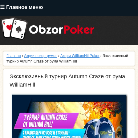
Перейти
☰ Главное меню
к
основному
содержанию
Главная
›
Акции покер-румов
›
Акции WilliamHillPoker
› Эксклюзивный
турнир Autumn Craze от рума WilliamHill
Эксклюзивный турнир Autumn Craze от рума
WilliamHill