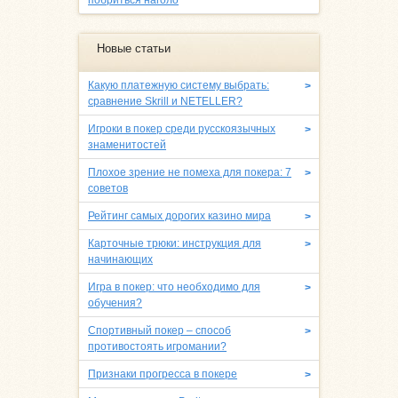
Новые статьи
Какую платежную систему выбрать:
>
сравнение Skrill и NETELLER?
Игроки в покер среди русскоязычных
>
знаменитостей
Плохое зрение не помеха для покера: 7
>
советов
Рейтинг самых дорогих казино мира
>
Карточные трюки: инструкция для
>
начинающих
Игра в покер: что необходимо для
>
обучения?
Спортивный покер – способ
>
противостоять игромании?
Признаки прогресса в покере
>