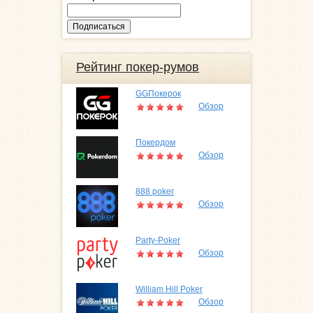
Рейтинг покер-румов
GGПокерок
Обзор
Покердом
Обзор
888 poker
Обзор
Party-Poker
Обзор
William Hill Poker
Обзор