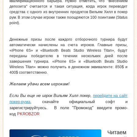
квалификационного барьера. Нужно отметить, что "внесением
депозита" считается и такая ситуация, когда игрок переводит
средства с одного из внутренних продуктов Вильям Хилл в покер
рум. В этом случае игроки также поощряются 100 поинтами (Status
point).
Денежные призы после каждого отборочного турнира будут
автоматически начислены на счета игроков. Главные призы,
«iPhone 6S» и «Bluetooth Beats Studio Wireless Titan», будут
переданы победителю в течении нескольких дней после
завершения турнира. «iPhone 6S» и «Bluetooth Beats Studio
Wireless Titan» можно получить в денежном эквиваленте: 850$ и
400$ соответственно.
Желаем удачи всем игрокам!
Если Вы еще не игрок Вильям Хилл покер
,
перейдите на сайт
покер-рума
, скачайте официальный софт и
зарегистрируйтуесь. В поле "Промокод" введите промо-
код
PKROBZOR
Читаем