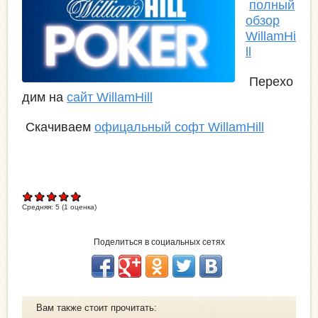
полный
обзор
WillamHi
ll
Перехо
дим на
сайт
WillamHill
Скачиваем
офицальный софт WillamHill
Средняя:
5
(
1
оценка)
Поделиться в социальных сетях
Вам также стоит прочитать: