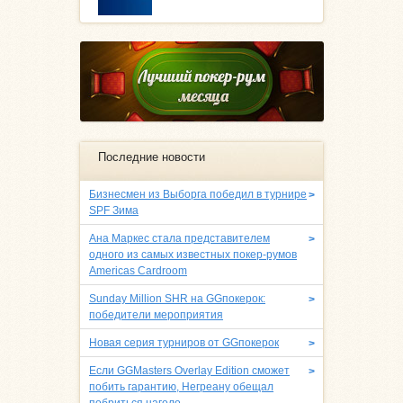
Последние новости
Бизнесмен из Выборга победил в турнире
>
SPF Зима
Ана Маркес стала представителем
>
одного из самых известных покер-румов
Americas Cardroom
Sunday Million SHR на GGпокерок:
>
победители мероприятия
Новая серия турниров от GGпокерок
>
Если GGMasters Overlay Edition сможет
>
побить гарантию, Негреану обещал
побриться наголо