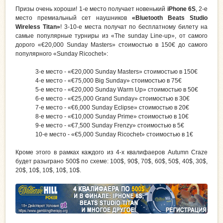
Призы очень хороши! 1-е место получает новенький
iPhone 6S
, 2-е
место премиальный сет наушников
«Bluetooth Beats Studio
Wireless Titan»
! 3-10-е места получат по бесплатному билету на
самые популярные турниры из «The sunday Line-up», от самого
дорого «€20,000 Sunday Masters» стоимостью в 150€ до самого
популярного «Sunday Ricochet»:
3-е место - «€20,000 Sunday Masters» стоимостью в 150€
4-е место - «€75,000 Big Sunday» стоимостью в 75€
5-е место - «€20,000 Sunday Warm Up» стоимостью в 50€
6-е место - «€25,000 Grand Sunday» стоимостью в 30€
7-е место - «€6,000 Sunday Eclipse» стоимостью в 20€
8-е место - «€10,000 Sunday Prime» стоимостью в 10€
9-е место - «€7,500 Sunday Frenzy» стоимостью в 5€
10-е место - «€5,000 Sunday Ricochet» стоимостью в 1€
Кроме этого в рамках каждого из 4-х квалифаеров Autumn Craze
будет разыграно 500$ по схеме: 100$, 90$, 70$, 60$, 50$, 40$, 30$,
20$, 10$, 10$, 10$, 10$.