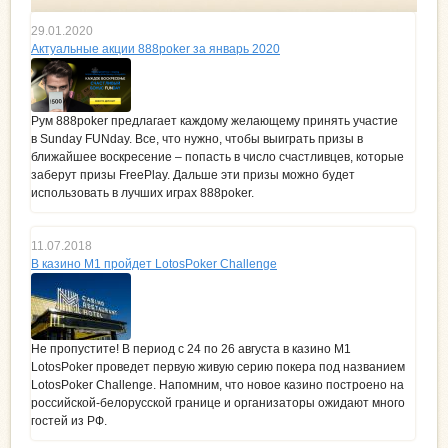
29.01.2020
Актуальные акции 888poker за январь 2020
Рум 888poker предлагает каждому желающему принять участие
в Sunday FUNday. Все, что нужно, чтобы выиграть призы в
ближайшее воскресение – попасть в число счастливцев, которые
заберут призы FreePlay. Дальше эти призы можно будет
использовать в лучших играх 888poker.
11.07.2018
В казино М1 пройдет LotosPoker Challenge
Не пропустите! В период с 24 по 26 августа в казино М1
LotosPoker проведет первую живую серию покера под названием
LotosPoker Challenge. Напомним, что новое казино построено на
российской-белорусской границе и организаторы ожидают много
гостей из РФ.