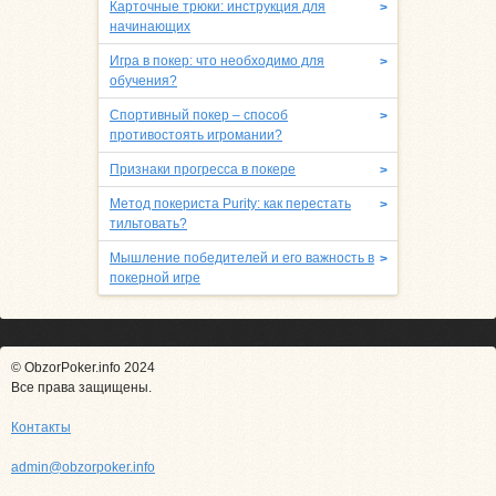
Карточные трюки: инструкция для
>
начинающих
Игра в покер: что необходимо для
>
обучения?
Спортивный покер – способ
>
противостоять игромании?
Признаки прогресса в покере
>
Метод покериста Purity: как перестать
>
тильтовать?
Мышление победителей и его важность в
>
покерной игре
© ObzorPoker.info 2024
Все права защищены.
Контакты
admin@obzorpoker.info