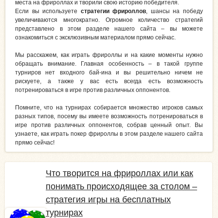
места на фрироллах и творили свою историю победителя.
Если вы используете
стратегии фрироллов
, шансы на победу
увеличиваются многократно. Огромное количество стратегий
представлено в этом разделе нашего сайта – вы можете
ознакомиться с эксклюзивным материалом прямо сейчас.
Мы расскажем, как играть фрироллы и на какие моменты нужно
обращать внимание. Главная особенность – в такой группе
турниров нет входного бай-ина и вы решительно ничем не
рискуете, а также у вас есть всегда есть возможность
потренироваться в игре против различных оппонентов.
Помните, что на турнирах собирается множество игроков самых
разных типов, посему вы имеете возможность потренироваться в
игре против различных оппонентов, собрав ценный опыт. Вы
узнаете, как играть покер фрироллы в этом разделе нашего сайта
прямо сейчас!
Что творится на фрироллах или как
понимать происходящее за столом –
стратегия игры на бесплатных
турнирах