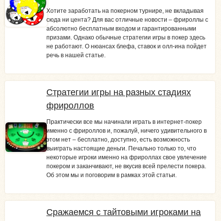
Хотите заработать на покерном турнире, не вкладывая
сюда ни цента? Для вас отличные новости – фрироллы с
абсолютно бесплатным входом и гарантированными
призами. Однако обычные стратегии игры в покер здесь
не работают. О нюансах блефа, ставок и олл-ина пойдет
речь в нашей статье.
Стратегии игры на разных стадиях
фрироллов
Практически все мы начинали играть в интернет-покер
именно с фрироллов и, пожалуй, ничего удивительного в
этом нет – бесплатно, доступно, есть возможность
выиграть настоящие деньги. Печально только то, что
некоторые игроки именно на фрироллах свое увлечение
покером и заканчивают, не вкусив всей прелести покера.
Об этом мы и поговорим в рамках этой статьи.
Сражаемся с тайтовыми игроками на