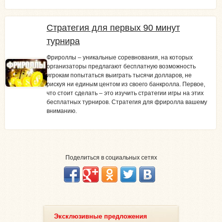
Стратегия для первых 90 минут
турнира
Фрироллы – уникальные соревнования, на которых
организаторы предлагают бесплатную возможность
игрокам попытаться выиграть тысячи долларов, не
рискуя ни единым центом из своего банкролла. Первое,
что стоит сделать – это изучить стратегии игры на этих
бесплатных турниров. Стратегия для фриролла вашему
вниманию.
Поделиться в социальных сетях
Эксклюзивные предложения