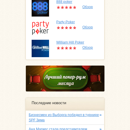
888 poker
Обзор
Party-Poker
Обзор
William Hill Poker
Обзор
Последние новости
Бизнесмен из Выборга победил в турнире
>
SPF Зима
Ана Маркес стала представителем
>