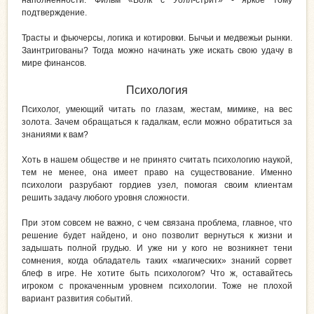
наполненности. Фильм «Волк с Уолл-стрит» - яркое тому
подтверждение.
Трасты и фьючерсы, логика и котировки. Бычьи и медвежьи рынки.
Заинтригованы? Тогда можно начинать уже искать свою удачу в
мире финансов.
Психология
Психолог, умеющий читать по глазам, жестам, мимике, на вес
золота. Зачем обращаться к гадалкам, если можно обратиться за
знаниями к вам?
Хоть в нашем обществе и не принято считать психологию наукой,
тем не менее, она имеет право на существование. Именно
психологи разрубают гордиев узел, помогая своим клиентам
решить задачу любого уровня сложности.
При этом совсем не важно, с чем связана проблема, главное, что
решение будет найдено, и оно позволит вернуться к жизни и
задышать полной грудью. И уже ни у кого не возникнет тени
сомнения, когда обладатель таких «магических» знаний сорвет
блеф в игре. Не хотите быть психологом? Что ж, оставайтесь
игроком с прокаченным уровнем психологии. Тоже не плохой
вариант развития событий.