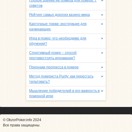
Плохое зрение не помеха для покера: 7
>
советов
Рейтинг самых дорогих казино мира
>
Карточные трюки: инструкция для
>
начинающих
Игра в покер: что необходимо для
>
обучения?
Спортивный покер – способ
>
противостоять игромании?
Признаки прогресса в покере
>
Метод покериста Purity: как перестать
>
тильтовать?
Мышление победителей и его важность в
>
покерной игре
© ObzorPoker.info 2024
Все права защищены.