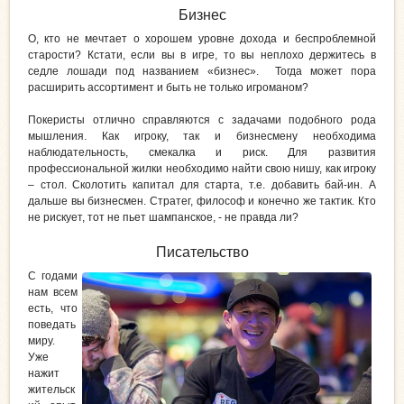
Бизнес
О, кто не мечтает о хорошем уровне дохода и беспроблемной
старости? Кстати, если вы в игре, то вы неплохо держитесь в
седле лошади под названием «бизнес». Тогда может пора
расширить ассортимент и быть не только игроманом?
Покеристы отлично справляются с задачами подобного рода
мышления. Как игроку, так и бизнесмену необходима
наблюдательность, смекалка и риск. Для развития
профессиональной жилки необходимо найти свою нишу, как игроку
– стол. Сколотить капитал для старта, т.е. добавить бай-ин. А
дальше вы бизнесмен. Стратег, философ и конечно же тактик. Кто
не рискует, тот не пьет шампанское, - не правда ли?
Писательство
С годами
нам всем
есть, что
поведать
миру.
Уже
нажит
жительск