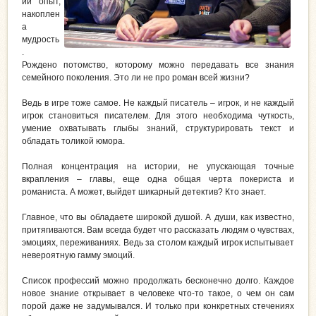
ий опыт,
накоплен
а
мудрость
.
Рождено потомство, которому можно передавать все знания
семейного поколения. Это ли не про роман всей жизни?
Ведь в игре тоже самое. Не каждый писатель – игрок, и не каждый
игрок становиться писателем. Для этого необходима чуткость,
умение охватывать глыбы знаний, структурировать текст и
обладать толикой юмора.
Полная концентрация на истории, не упускающая точные
вкрапления – главы, еще одна общая черта покериста и
романиста. А может, выйдет шикарный детектив? Кто знает.
Главное, что вы обладаете широкой душой. А души, как известно,
притягиваются. Вам всегда будет что рассказать людям о чувствах,
эмоциях, переживаниях. Ведь за столом каждый игрок испытывает
невероятную гамму эмоций.
Список профессий можно продолжать бесконечно долго. Каждое
новое знание открывает в человеке что-то такое, о чем он сам
порой даже не задумывался. И только при конкретных стечениях