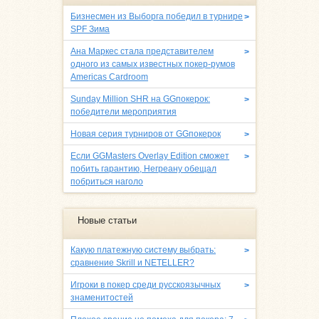
Бизнесмен из Выборга победил в турнире
>
SPF Зима
Ана Маркес стала представителем
>
одного из самых известных покер-румов
Americas Cardroom
Sunday Million SHR на GGпокерок:
>
победители мероприятия
Новая серия турниров от GGпокерок
>
Если GGMasters Overlay Edition сможет
>
побить гарантию, Негреану обещал
побриться наголо
Новые статьи
Какую платежную систему выбрать:
>
сравнение Skrill и NETELLER?
Игроки в покер среди русскоязычных
>
знаменитостей