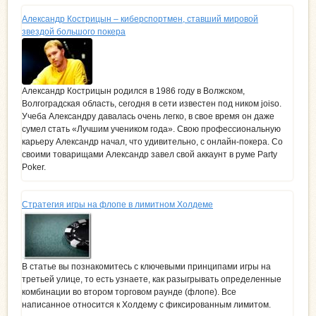
Александр Кострицын – киберспортмен, ставший мировой
звездой большого покера
Александр Кострицын родился в 1986 году в Волжском,
Волгоградская область, сегодня в сети известен под ником joiso.
Учеба Александру давалась очень легко, в свое время он даже
сумел стать «Лучшим учеником года». Свою профессиональную
карьеру Александр начал, что удивительно, с онлайн-покера. Со
своими товарищами Александр завел свой аккаунт в руме Party
Poker.
Стратегия игры на флопе в лимитном Холдеме
В статье вы познакомитесь с ключевыми принципами игры на
третьей улице, то есть узнаете, как разыгрывать определенные
комбинации во втором торговом раунде (флопе). Все
написанное относится к Холдему с фиксированным лимитом.