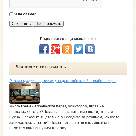
Я не спамер
Я
с
п
а
Поделиться в социальных сетях
м
е
р
Вам также стоит прочитать:
Рекомендации по режиму дня для любителей онлайн-покера
Много времени проводите перед монитором, играя на
нескольких столах? Тогда наша статья – именно то, что вам
нужно. Насколько тщательно вы следите за режимом, как часто
занимаетесь спортом? Покер – это еще не весь мир и мы
поможем вам вернуться в форму.