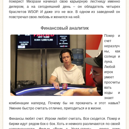
покерист Мизрахи начинал свою карьерную лестницу именно
дилером, а на сегодняшний день – он обладатель четырех
браслетов WSOP. И даже это не все. В одном из заведений он
повстречал свою любовь и женился на ней.
Финансовый аналитик
Покер и
счет
неразлуч
ны, как
солнце и
луна.
Любой
игрок
умеет
просчиты
вать
ходы и
знает
комбинации наперед. Почему бы не прокачать и этот навык?
Умение быстро считать отлично, пригодиться и в жизни.
Финансы любят счет. Игроки любят считать. Все сходится. Покер и
биржи идут рядом бок о бок. Хоть и немного различаются по своей