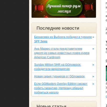
Последние новости
Бизнесмен из Выборга победил в турнире
>
SPF Зима
Ана Маркес стала представителем
>
одного из самых известных покер-румов
Americas Cardroom
Sunday Million SHR на GGпокерок:
>
победители мероприятия
Новая серия турниров от GGпокерок
>
Если GGMasters Overlay Edition сможет
>
побить гарантию, Негреану обещал
побриться наголо
Новые статьи