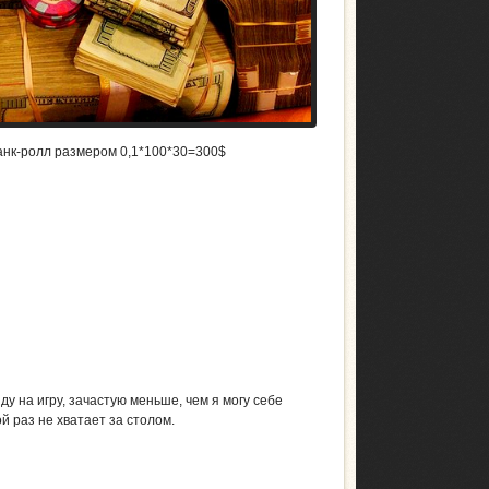
 банк-ролл размером 0,1*100*30=300$
у на игру, зачастую меньше, чем я могу себе
й раз не хватает за столом.