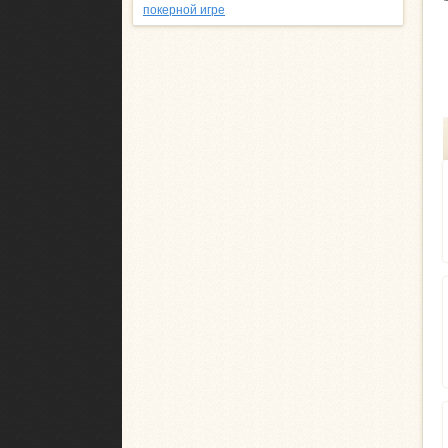
покерной игре