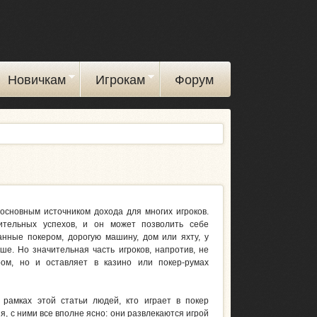
Новичкам
Игрокам
Форум
основным источником дохода для многих игроков.
чительных успехов, и он может позволить себе
анные покером, дорогую машину, дом или яхту, у
ше. Но значительная часть игроков, напротив, не
ром, но и оставляет в казино или покер-румах
рамках этой статьи людей, кто играет в покер
, с ними все вполне ясно: они развлекаются игрой