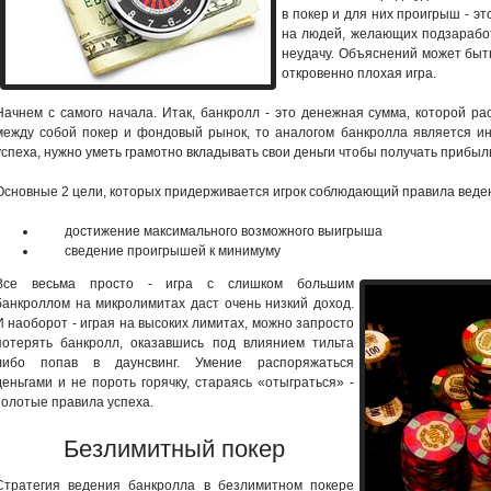
в покер и для них проигрыш - э
на людей, желающих подзаработ
неудачу. Объяснений может быть
откровенно плохая игра.
Начнем с самого начала. Итак, банкролл - это денежная сумма, которой рас
между собой покер и фондовый рынок, то аналогом банкролла является ин
успеха, нужно уметь грамотно вкладывать свои деньги чтобы получать прибы
Основные 2 цели, которых придерживается игрок соблюдающий правила веде
достижение максимального возможного выигрыша
сведение проигрышей к минимуму
Все весьма просто - игра с слишком большим
банкроллом на микролимитах даст очень низкий доход.
И наоборот - играя на высоких лимитах, можно запросто
потерять банкролл, оказавшись под влиянием тильта
либо попав в даунсвинг. Умение распоряжаться
деньгами и не пороть горячку, стараясь «отыграться» -
золотые правила успеха.
Безлимитный покер
Стратегия ведения банкролла в безлимитном покере