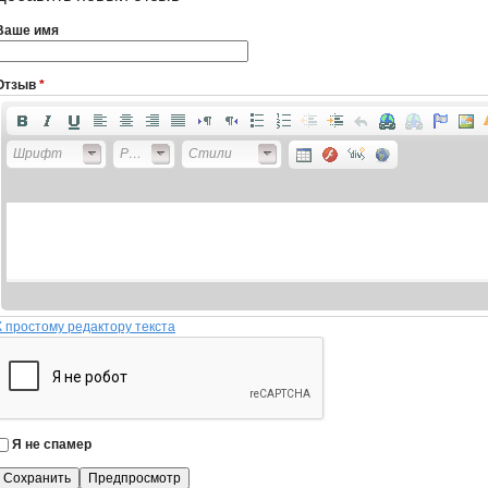
Ваше имя
Отзыв
*
Шрифт
Размер
Стили
К простому редактору текста
Я не спамер
Я
с