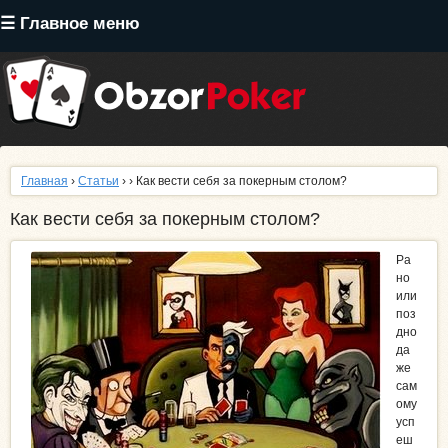
Перейти
☰ Главное меню
к
основному
содержанию
Главная
›
Статьи
›
› Как вести себя за покерным столом?
Как вести себя за покерным столом?
Ра
но
или
поз
дно
да
же
сам
ому
усп
еш