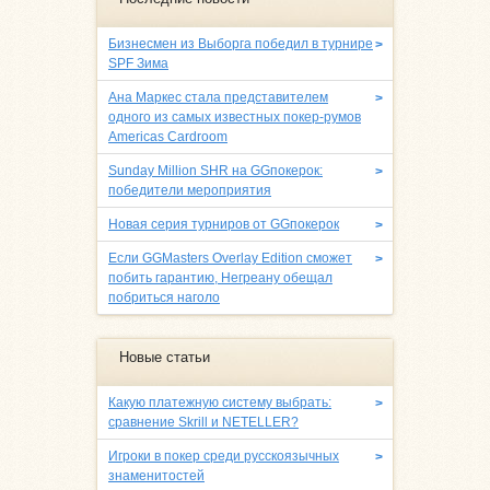
Бизнесмен из Выборга победил в турнире
>
SPF Зима
Ана Маркес стала представителем
>
одного из самых известных покер-румов
Americas Cardroom
Sunday Million SHR на GGпокерок:
>
победители мероприятия
Новая серия турниров от GGпокерок
>
Если GGMasters Overlay Edition сможет
>
побить гарантию, Негреану обещал
побриться наголо
Новые статьи
Какую платежную систему выбрать:
>
сравнение Skrill и NETELLER?
Игроки в покер среди русскоязычных
>
знаменитостей