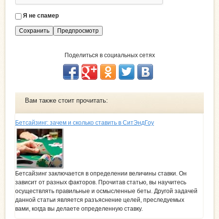
Я не спамер
Я
с
п
а
Поделиться в социальных сетях
м
е
р
Вам также стоит прочитать:
Бетсайзинг: зачем и сколько ставить в СитЭндГоу
Бетсайзинг заключается в определении величины ставки. Он
зависит от разных факторов. Прочитав статью, вы научитесь
осуществлять правильные и осмысленные беты. Другой задачей
данной статьи является разъяснение целей, преследуемых
вами, когда вы делаете определенную ставку.