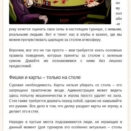
но
му
онл
айн
-иг
року хочется оценить свои силы в настоящем турнире, с живыми,
реальными людьми. Вот и тянет нас в клубы и казино, где мы
можем прочувствовать царящую за столом атмосферу.
Впрочем, все это не так просто – вам требуется знать основные
правила поведения, которые приняты за столом с зеленым
сукном. Давайте же познакомимся с ними без лишних
предисловий.
Фишки и карты – только на столе
Суровая необходимость. Карты нельзя убирать со стола – это
запрещено практически везде. Администрация может видеть
здесь попытку мошенничества и игрока просто удалят из зала.
Стек также требуется держать перед собой, однако не закрывайте
его руками. Все дело в том, что дилер раздает карты не игроку, а
делает это в стек.
Нередко в пустые места подсаживаются люди, не играющие в
данный момент (для турниров это особенно актуально – столы