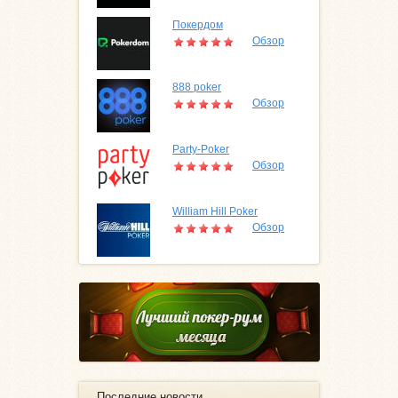
Покердом
Обзор
888 poker
Обзор
Party-Poker
Обзор
William Hill Poker
Обзор
Последние новости