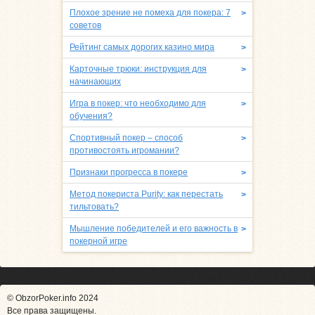
Плохое зрение не помеха для покера: 7
>
советов
Рейтинг самых дорогих казино мира
>
Карточные трюки: инструкция для
>
начинающих
Игра в покер: что необходимо для
>
обучения?
Спортивный покер – способ
>
противостоять игромании?
Признаки прогресса в покере
>
Метод покериста Purity: как перестать
>
тильтовать?
Мышление победителей и его важность в
>
покерной игре
© ObzorPoker.info 2024
Все права защищены.