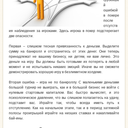
грубейше
й
ошибкой
в покере
после
отсутств
ия наблюдения за игроками. Здесь игрока в покер подстерегает
две опасности.
Первая – слишком тесная привязанность к деньгам. Выделите
сумму на банкролл и отстранитесь от этих денег. Они теперь
принадлежат не вашему бизнесу, ни детям, ни вам лично. Это
деньги на игру. Вы должны быть готовыми их потерять в любой
момент и не испытывать никаких эмоций. Иначе вы не сможете
демонстрировать хорошую игру в безлимитном холдеме.
Вторая ошибка – игра не по банкроллу. С маленькими деньгами
большой турнир не выиграть, как и в большой бизнес не войти с
нулевым стартовым капиталом. Вас быстро вычислят, и это
психологическое давление, что вы слишком полагаетесь на удачу,
подставит вас. Играйте так, чтобы всегда иметь путь к
отступлению. Как на начальном этапе, так и в период затяжной
полосы проигрышей играйте на низших ставках и накапливайте
бай-ины.