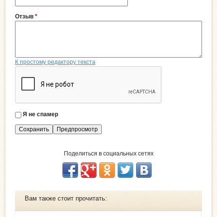
Отзыв
*
К простому редактору текста
Я не спамер
Я
с
п
а
Поделиться в социальных сетях
м
е
р
Вам также стоит прочитать: