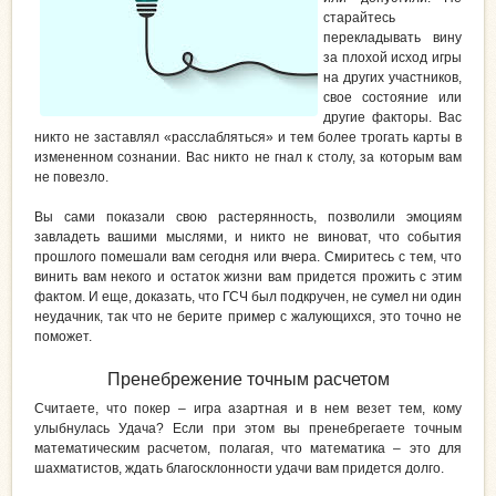
старайтесь
перекладывать вину
за плохой исход игры
на других участников,
свое состояние или
другие факторы. Вас
никто не заставлял «расслабляться» и тем более трогать карты в
измененном сознании. Вас никто не гнал к столу, за которым вам
не повезло.
Вы сами показали свою растерянность, позволили эмоциям
завладеть вашими мыслями, и никто не виноват, что события
прошлого помешали вам сегодня или вчера. Смиритесь с тем, что
винить вам некого и остаток жизни вам придется прожить с этим
фактом. И еще, доказать, что ГСЧ был подкручен, не сумел ни один
неудачник, так что не берите пример с жалующихся, это точно не
поможет.
Пренебрежение точным расчетом
Считаете, что покер – игра азартная и в нем везет тем, кому
улыбнулась Удача? Если при этом вы пренебрегаете точным
математическим расчетом, полагая, что математика – это для
шахматистов, ждать благосклонности удачи вам придется долго.