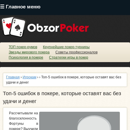
Перейти
☰ Главное меню
к
основному
содержанию
ТОП покер-румов
Крупнейшие покер-турниры
Звезды мирового покера
Советы профессионалов
Психология в покере
Стратегии игры в покер
Главная
›
Игрокам
›
› Топ-5 ошибок в покере, которые оставят вас без
удачи и денег
Топ-5 ошибок в покере, которые оставят вас без
удачи и денег
Рассчитывали на
благосклонность
Фортуны в
покере? Выучили