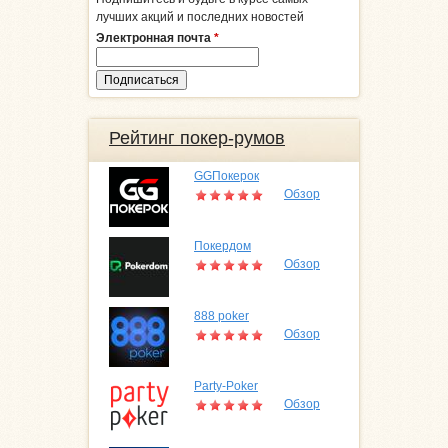
лучших акций и последних новостей
Электронная почта
*
Рейтинг покер-румов
GGПокерок
Обзор
Покердом
Обзор
888 poker
Обзор
Party-Poker
Обзор