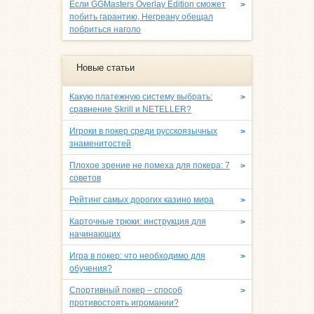
Если GGMasters Overlay Edition сможет
>
побить гарантию, Негреану обещал
побриться наголо
Новые статьи
Какую платежную систему выбрать:
>
сравнение Skrill и NETELLER?
Игроки в покер среди русскоязычных
>
знаменитостей
Плохое зрение не помеха для покера: 7
>
советов
Рейтинг самых дорогих казино мира
>
Карточные трюки: инструкция для
>
начинающих
Игра в покер: что необходимо для
>
обучения?
Спортивный покер – способ
>
противостоять игромании?