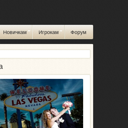
Новичкам
Игрокам
Форум
а