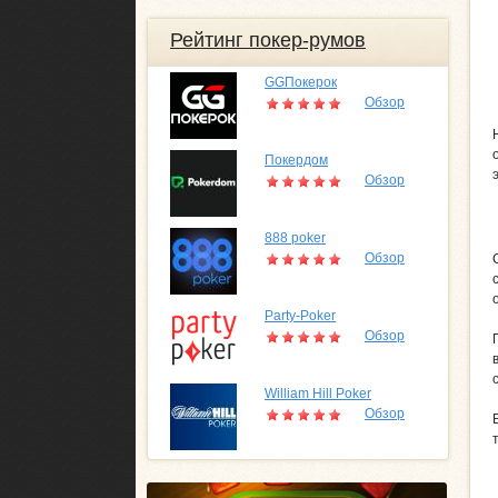
Рейтинг покер-румов
GGПокерок
Обзор
Покердом
Обзор
888 poker
Обзор
Party-Poker
Обзор
William Hill Poker
Обзор