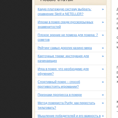
Какую платежную систему выбрать:
>
сравнение Skrill и NETELLER?
Игроки в покер среди русскоязычных
>
знаменитостей
Плохое зрение не помеха для покера: 7
>
советов
Рейтинг самых дорогих казино мира
>
Карточные трюки: инструкция для
>
начинающих
Игра в покер: что необходимо для
>
обучения?
Спортивный покер – способ
>
противостоять игромании?
Признаки прогресса в покере
>
Метод покериста Purity: как перестать
>
тильтовать?
Мышление победителей и его важность в
>