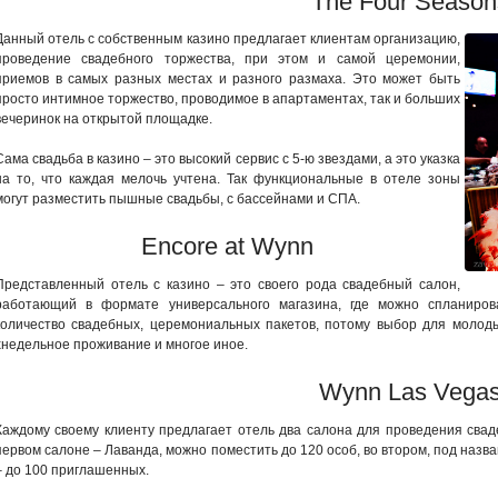
The Four Season
Данный отель с собственным казино предлагает клиентам организацию,
проведение свадебного торжества, при этом и самой церемонии,
приемов в самых разных местах и разного размаха. Это может быть
просто интимное торжество, проводимое в апартаментах, так и больших
вечеринок на открытой площадке.
Сама свадьба в казино – это высокий сервис с 5-ю звездами, а это указка
на то, что каждая мелочь учтена. Так функциональные в отеле зоны
могут разместить пышные свадьбы, с бассейнами и СПА.
Encore at Wynn
Представленный отель с казино – это своего рода свадебный салон,
работающий в формате универсального магазина, где можно спланирова
количество свадебных, церемониальных пакетов, потому выбор для молоды
хнедельное проживание и многое иное.
Wynn Las Vega
Каждому своему клиенту предлагает отель два салона для проведения свад
первом салоне – Лаванда, можно поместить до 120 особ, во втором, под назв
– до 100 приглашенных.