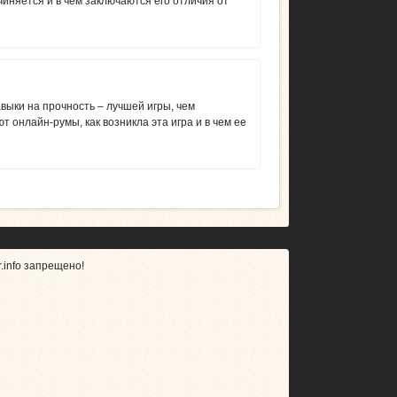
чиняется и в чем заключаются его отличия от
выки на прочность – лучшей игры, чем
 онлайн-румы, как возникла эта игра и в чем ее
.info запрещено!