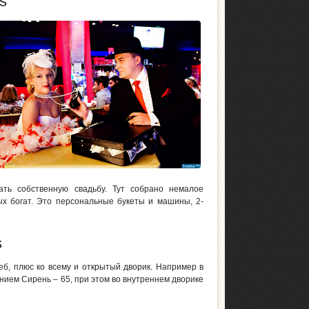
s
ть собственную свадьбу. Тут собрано немалое
х богат. Это персональные букеты и машины, 2-
s
еб, плюс ко всему и открытый дворик. Например в
анием Сирень – 65, при этом во внутреннем дворике