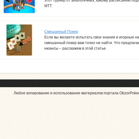
этот турнир от аналогичных, какому расписанию под
МТТ.
Смешанный Покер
Если вы желаете испытать свои знания и игорные на
смешанный покер вам точно не найти. Что предлагают
нюансы – расскажем в этой статье.
Любое копирование и использование материалов портала ObzorPoker