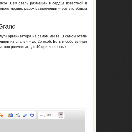
ясок. Сам отель размещен в сердце известной в
вого уровня, массу развлечений – все это вблизи
Grand
луги организатора на самом месте. В самом отеле
дной из спален – до 25 особ. Есть и собственная
 можно разместить до 40 приглашенных.
Форматирование