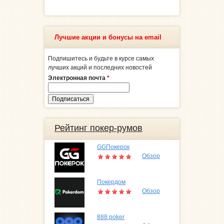
Лучшие акции и бонусы на email
Подпишитесь и будьте в курсе самых
лучших акций и последних новостей
Электронная почта
*
Рейтинг покер-румов
GGПокерок
Обзор
Покердом
Обзор
888 poker