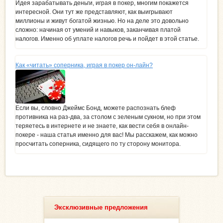
Идея зарабатывать деньги, играя в покер, многим покажется
интересной. Они тут же представляют, как выигрывают
миллионы и живут богатой жизнью. Но на деле это довольно
сложно: начиная от умений и навыков, заканчивая платой
налогов. Именно об уплате налогов речь и пойдет в этой статье.
Как «читать» соперника, играя в покер он-лайн?
Если вы, словно Джеймс Бонд, можете распознать блеф
противника на раз-два, за столом с зеленым сукном, но при этом
теряетесь в интернете и не знаете, как вести себя в онлайн-
покере - наша статья именно для вас! Мы расскажем, как можно
просчитать соперника, сидящего по ту сторону монитора.
Эксклюзивные предложения