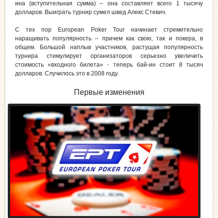
ина (вступительная сумма) – она составляет всего 1 тысячу
долларов. Выиграть турнир сумел швед Алекс Стевич.
С тех пор European Poker Tour начинает стремительно
наращивать популярность – причем как свою, так и покера, в
общем. Большой наплыв участников, растущая популярность
турнира стимулирует организаторов серьезно увеличить
стоимость «входного билета» - теперь бай-ин стоит 8 тысяч
долларов. Случилось это в 2008 году.
Первые изменения