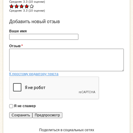
Средняя:
3.3
(
10
оценки)
Средняя:
3.3
(
10
оценки)
Добавить новый отзыв
Ваше имя
Отзыв
*
К простому редактору текста
Я не спамер
Я
с
п
а
Поделиться в социальных сетях
м