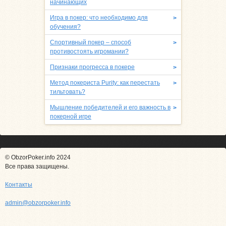
начинающих
Игра в покер: что необходимо для
>
обучения?
Спортивный покер – способ
>
противостоять игромании?
Признаки прогресса в покере
>
Метод покериста Purity: как перестать
>
тильтовать?
Мышление победителей и его важность в
>
покерной игре
© ObzorPoker.info 2024
Все права защищены.
Контакты
admin@obzorpoker.info