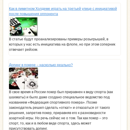
Как в лимитном Холдеме играть на третьей улице с инициативой
после повышения оппонента
В статье будут проанализированы примеры розыгрышей, в
которых у нас есть инициатива на флопе, но при этом соперник
отвечает рейзом.
Допинг в покере – насколько реально?
В свое время в России покер был приравнен к виду спорта (как
шахматы) и было даже создано специальное ведомство под
названием «Федерация спортивного покера». Позже
законодатель решил сделать «откат» и отказаться от такого
решения, запретив покер, приравняв его к разновидности
азартной игры. Но речь сейчас не о том. Так как покер – это
спорт, то, как и в любом виде спорта, здесь может
присутствовать допинг.