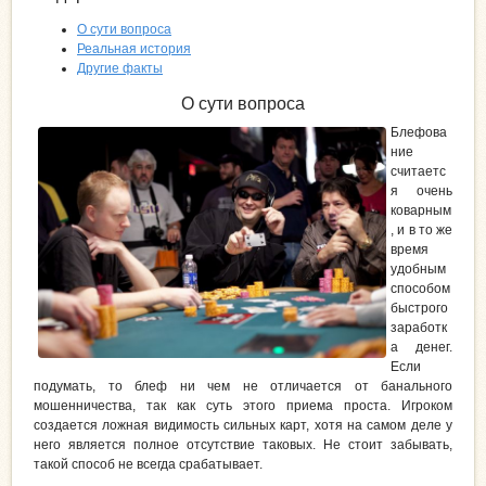
О сути вопроса
Реальная история
Другие факты
О сути вопроса
Блефова
ние
считаетс
я очень
коварным
, и в то же
время
удобным
способом
быстрого
заработк
а денег.
Если
подумать, то блеф ни чем не отличается от банального
мошенничества, так как суть этого приема проста. Игроком
создается ложная видимость сильных карт, хотя на самом деле у
него является полное отсутствие таковых. Не стоит забывать,
такой способ не всегда срабатывает.