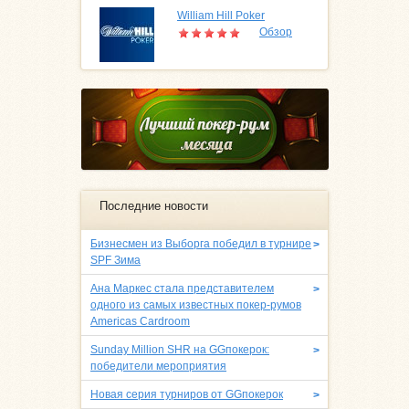
William Hill Poker
Обзор
Последние новости
Бизнесмен из Выборга победил в турнире
>
SPF Зима
Ана Маркес стала представителем
>
одного из самых известных покер-румов
Americas Cardroom
Sunday Million SHR на GGпокерок:
>
победители мероприятия
Новая серия турниров от GGпокерок
>