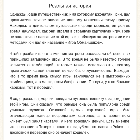
Реальная история
Однажды, один путешественник, имя которому Джонатан Грин, дал
практически точное описание данному мошенническому приему.
Находясь в длительном путешествии среди моряков, он долгое
время наблюдал, как они играли в странную карточную игру. Грин
не знал точное название этой игры и, наблюдая за матросами и их
методами, он дал ей название «Игра Обманщиков».
Чтобы разбавить его сомнения матросы рассказали об основных
принципах загадочной игры. В то время не было известно точное
количество комбинаций, которые можно использовать, поэтому
практически самой главной целью было жульничество. Выходит,
что в то время весь смысл игры заключался не в выстроенных
комбинациях, а в мастерском блефовании. По сути, у кого больше
харизмы, тот и победил.
В ходе рассказа, моряки поведали путешественнику о зарождении
этой игры. Они сказали, что раньше она была популярна среди
уличных жуликов. Основной целью карточной игры был
отвлекающий манёвр посредством картонок, а то время пока
клиент был занят картами, у него воровали деньги. Есть мнение,
что название «Покер» пошло от зарубежного слова «Poke» - в
дословном переводе оно означает кошелёк.