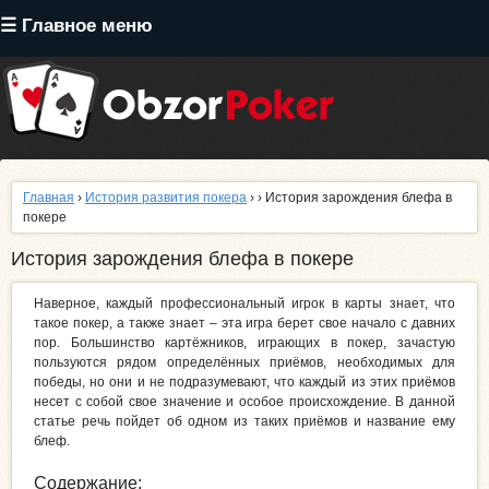
Перейти
☰ Главное меню
к
основному
содержанию
Главная
›
История развития покера
›
› История зарождения блефа в
покере
История зарождения блефа в покере
Наверное, каждый профессиональный игрок в карты знает, что
такое покер, а также знает – эта игра берет свое начало с давних
пор. Большинство картёжников, играющих в покер, зачастую
пользуются рядом определённых приёмов, необходимых для
победы, но они и не подразумевают, что каждый из этих приёмов
несет с собой свое значение и особое происхождение. В данной
статье речь пойдет об одном из таких приёмов и название ему
блеф.
Содержание: