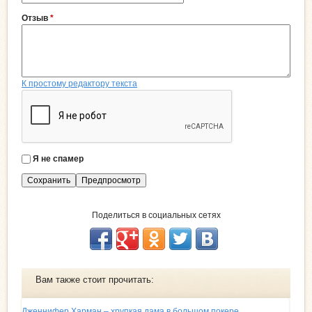
Отзыв
*
К простому редактору текста
Я не спамер
Я
с
п
а
Поделиться в социальных сетях
м
е
р
Вам также стоит прочитать:
Дженнифер Харман – хрупкая дама в большом покере