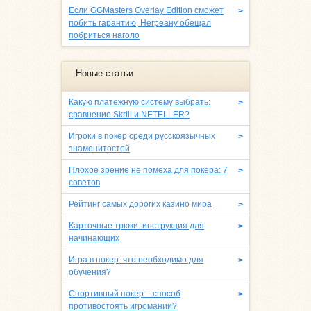
Если GGMasters Overlay Edition сможет
>
побить гарантию, Негреану обещал
побриться наголо
Новые статьи
Какую платежную систему выбрать:
>
сравнение Skrill и NETELLER?
Игроки в покер среди русскоязычных
>
знаменитостей
Плохое зрение не помеха для покера: 7
>
советов
Рейтинг самых дорогих казино мира
>
Карточные трюки: инструкция для
>
начинающих
Игра в покер: что необходимо для
>
обучения?
Спортивный покер – способ
>
противостоять игромании?