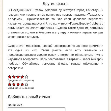
Другие факты
В Соединённых Штатах Америки существует город Робстаун, и
говорят, что именно в нём появились первые правила «Техасского
Холдема». Примечательно то, что если дословно перевести
название города на русский, то получится «Город Воров»(robbery с
английского означает «грабёж»). Судя по таким данным, логичным
становится то, что в Америке в эту игру начинали играть как раз
мошенники и бандиты.
Существует множество версий возникновения данного приёма, и
эта одна из них. Стоит учесть, если есть желание на
профессиональном уровне освоить покер, то обязательно нужно
научиться блефовать, ведь блефование в картах – залог быстрой
победы. Обучайтесь искусству блефа, только обдуманно и
осторожно.
Средняя:
4
(
1
оценка)
Средняя:
4
(
1
оценка)
Добавить новый отзыв
Ваше имя